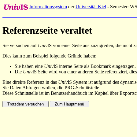
Informationssystem
der
Universität Kiel
- Semester: W
Referenzseite veraltet
Sie versuchen auf
Univ
IS von einer Seite aus zuzugreifen, die nicht
Dies kann zum Beispiel folgende Gründe haben:
Sie haben eine
Univ
IS interne Seite als Bookmark eingetragen.
Die
Univ
IS Seite wird von einer anderen Seite referenziert, dies
Eine direkte Referenz in das
Univ
IS System ist aufgrund des dynamisc
Sie Daten Abfragen wollen, die PRG-Schnittstelle.
Diese Schnittstelle ist im Benutzerhandbuch im Kapitel über Exportsch