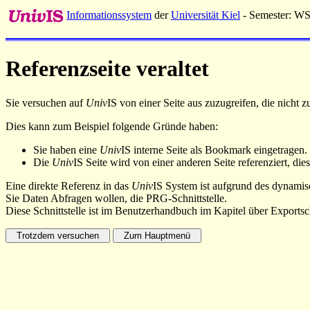
Informationssystem
der
Universität Kiel
- Semester: W
Referenzseite veraltet
Sie versuchen auf
Univ
IS von einer Seite aus zuzugreifen, die nicht
Dies kann zum Beispiel folgende Gründe haben:
Sie haben eine
Univ
IS interne Seite als Bookmark eingetragen.
Die
Univ
IS Seite wird von einer anderen Seite referenziert, dies
Eine direkte Referenz in das
Univ
IS System ist aufgrund des dynamisc
Sie Daten Abfragen wollen, die PRG-Schnittstelle.
Diese Schnittstelle ist im Benutzerhandbuch im Kapitel über Exportsch