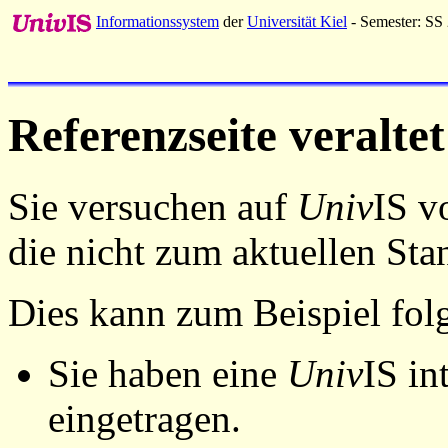
Informationssystem
der
Universität Kiel
- Semester: SS
Referenzseite veraltet
Sie versuchen auf
Univ
IS v
die nicht zum aktuellen St
Dies kann zum Beispiel fo
Sie haben eine
Univ
IS in
eingetragen.