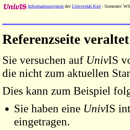
Informationssystem
der
Universität Kiel
- Semester: W
Referenzseite veraltet
Sie versuchen auf
Univ
IS v
die nicht zum aktuellen St
Dies kann zum Beispiel fo
Sie haben eine
Univ
IS in
eingetragen.