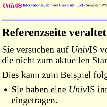
Informationssystem
der
Universität Kiel
- Semester: W
Referenzseite veraltet
Sie versuchen auf
Univ
IS v
die nicht zum aktuellen St
Dies kann zum Beispiel fo
Sie haben eine
Univ
IS in
eingetragen.