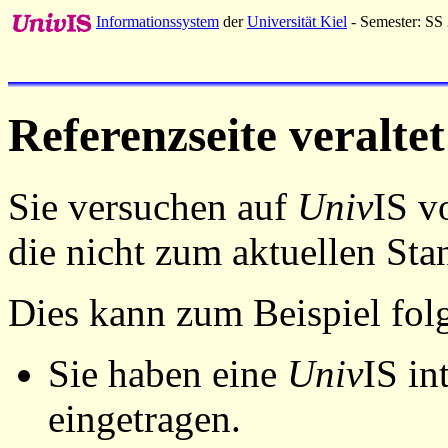
Informationssystem
der
Universität Kiel
- Semester: SS
Referenzseite veraltet
Sie versuchen auf
Univ
IS v
die nicht zum aktuellen St
Dies kann zum Beispiel fo
Sie haben eine
Univ
IS in
eingetragen.