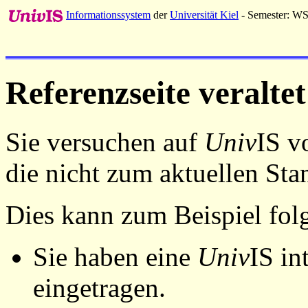
Informationssystem
der
Universität Kiel
- Semester: W
Referenzseite veraltet
Sie versuchen auf
Univ
IS v
die nicht zum aktuellen St
Dies kann zum Beispiel fo
Sie haben eine
Univ
IS in
eingetragen.