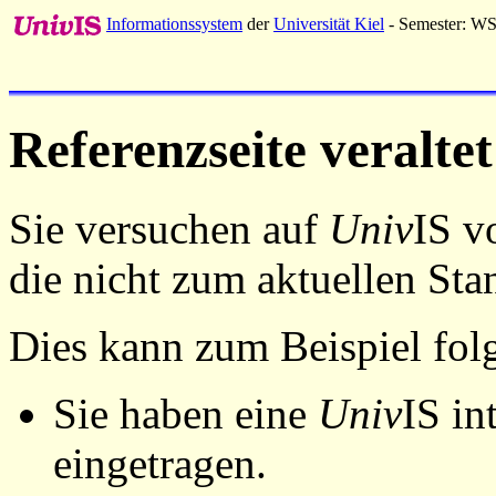
Informationssystem
der
Universität Kiel
- Semester: W
Referenzseite veraltet
Sie versuchen auf
Univ
IS v
die nicht zum aktuellen St
Dies kann zum Beispiel fo
Sie haben eine
Univ
IS in
eingetragen.