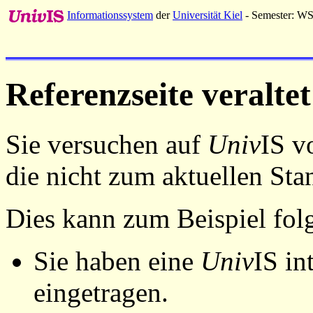
Informationssystem
der
Universität Kiel
- Semester: W
Referenzseite veraltet
Sie versuchen auf
Univ
IS v
die nicht zum aktuellen St
Dies kann zum Beispiel fo
Sie haben eine
Univ
IS in
eingetragen.