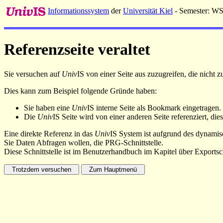
Informationssystem
der
Universität Kiel
- Semester: W
Referenzseite veraltet
Sie versuchen auf
Univ
IS von einer Seite aus zuzugreifen, die nicht
Dies kann zum Beispiel folgende Gründe haben:
Sie haben eine
Univ
IS interne Seite als Bookmark eingetragen.
Die
Univ
IS Seite wird von einer anderen Seite referenziert, dies
Eine direkte Referenz in das
Univ
IS System ist aufgrund des dynamisc
Sie Daten Abfragen wollen, die PRG-Schnittstelle.
Diese Schnittstelle ist im Benutzerhandbuch im Kapitel über Exportsch