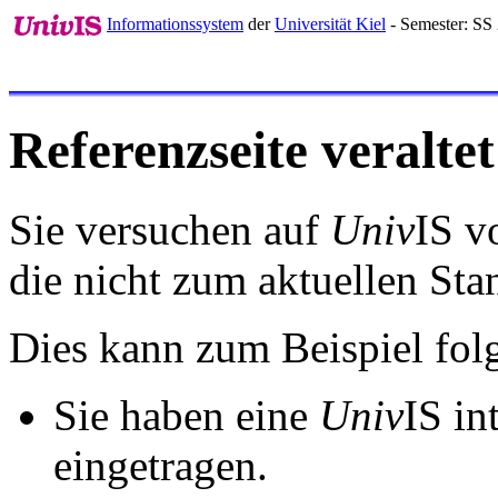
Informationssystem
der
Universität Kiel
- Semester: SS
Referenzseite veraltet
Sie versuchen auf
Univ
IS v
die nicht zum aktuellen St
Dies kann zum Beispiel fo
Sie haben eine
Univ
IS in
eingetragen.