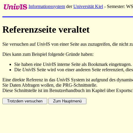
Informationssystem
der
Universität Kiel
- Semester: W
Referenzseite veraltet
Sie versuchen auf
Univ
IS von einer Seite aus zuzugreifen, die nicht
Dies kann zum Beispiel folgende Gründe haben:
Sie haben eine
Univ
IS interne Seite als Bookmark eingetragen.
Die
Univ
IS Seite wird von einer anderen Seite referenziert, dies
Eine direkte Referenz in das
Univ
IS System ist aufgrund des dynamisc
Sie Daten Abfragen wollen, die PRG-Schnittstelle.
Diese Schnittstelle ist im Benutzerhandbuch im Kapitel über Exportsch