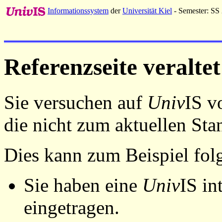
Informationssystem
der
Universität Kiel
- Semester: SS
Referenzseite veraltet
Sie versuchen auf
Univ
IS v
die nicht zum aktuellen St
Dies kann zum Beispiel fo
Sie haben eine
Univ
IS in
eingetragen.