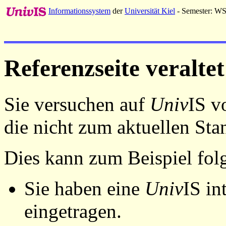
Informationssystem
der
Universität Kiel
- Semester: W
Referenzseite veraltet
Sie versuchen auf
Univ
IS v
die nicht zum aktuellen St
Dies kann zum Beispiel fo
Sie haben eine
Univ
IS in
eingetragen.