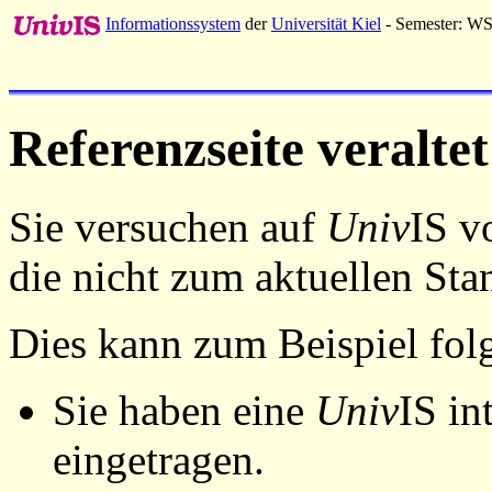
Informationssystem
der
Universität Kiel
- Semester: W
Referenzseite veraltet
Sie versuchen auf
Univ
IS v
die nicht zum aktuellen St
Dies kann zum Beispiel fo
Sie haben eine
Univ
IS in
eingetragen.