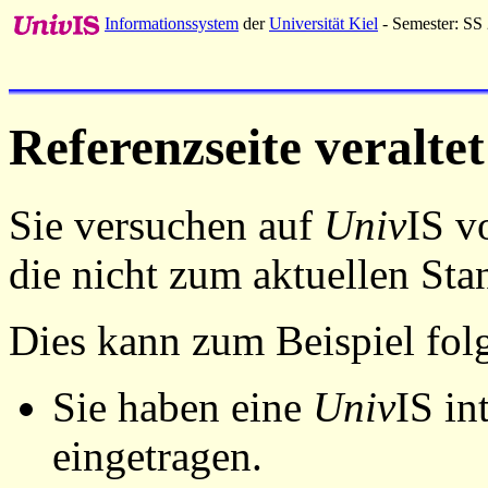
Informationssystem
der
Universität Kiel
- Semester: SS
Referenzseite veraltet
Sie versuchen auf
Univ
IS v
die nicht zum aktuellen St
Dies kann zum Beispiel fo
Sie haben eine
Univ
IS in
eingetragen.