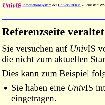
Informationssystem
der
Universität Kiel
- Semester: W
Referenzseite veraltet
Sie versuchen auf
Univ
IS v
die nicht zum aktuellen St
Dies kann zum Beispiel fo
Sie haben eine
Univ
IS in
eingetragen.