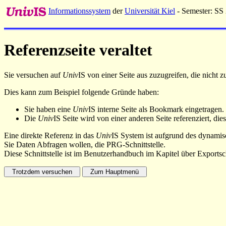
Informationssystem
der
Universität Kiel
- Semester: SS
Referenzseite veraltet
Sie versuchen auf
Univ
IS von einer Seite aus zuzugreifen, die nicht
Dies kann zum Beispiel folgende Gründe haben:
Sie haben eine
Univ
IS interne Seite als Bookmark eingetragen.
Die
Univ
IS Seite wird von einer anderen Seite referenziert, dies
Eine direkte Referenz in das
Univ
IS System ist aufgrund des dynamisc
Sie Daten Abfragen wollen, die PRG-Schnittstelle.
Diese Schnittstelle ist im Benutzerhandbuch im Kapitel über Exportsch