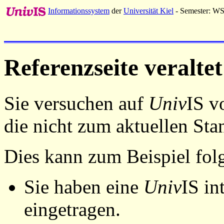
Informationssystem
der
Universität Kiel
- Semester: W
Referenzseite veraltet
Sie versuchen auf
Univ
IS v
die nicht zum aktuellen St
Dies kann zum Beispiel fo
Sie haben eine
Univ
IS in
eingetragen.