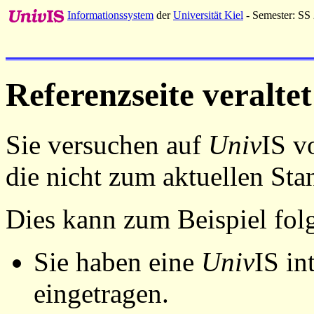
Informationssystem
der
Universität Kiel
- Semester: SS
Referenzseite veraltet
Sie versuchen auf
Univ
IS v
die nicht zum aktuellen St
Dies kann zum Beispiel fo
Sie haben eine
Univ
IS in
eingetragen.