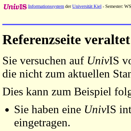
Informationssystem
der
Universität Kiel
- Semester: W
Referenzseite veraltet
Sie versuchen auf
Univ
IS v
die nicht zum aktuellen St
Dies kann zum Beispiel fo
Sie haben eine
Univ
IS in
eingetragen.