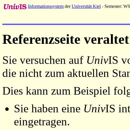
Informationssystem
der
Universität Kiel
- Semester: W
Referenzseite veraltet
Sie versuchen auf
Univ
IS v
die nicht zum aktuellen St
Dies kann zum Beispiel fo
Sie haben eine
Univ
IS in
eingetragen.