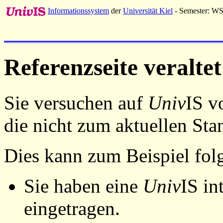
Informationssystem
der
Universität Kiel
- Semester: W
Referenzseite veraltet
Sie versuchen auf
Univ
IS v
die nicht zum aktuellen St
Dies kann zum Beispiel fo
Sie haben eine
Univ
IS in
eingetragen.