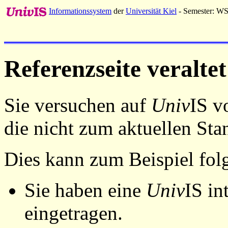
Informationssystem
der
Universität Kiel
- Semester: W
Referenzseite veraltet
Sie versuchen auf
Univ
IS v
die nicht zum aktuellen St
Dies kann zum Beispiel fo
Sie haben eine
Univ
IS in
eingetragen.