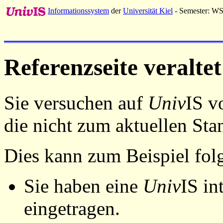
Informationssystem
der
Universität Kiel
- Semester: W
Referenzseite veraltet
Sie versuchen auf
Univ
IS v
die nicht zum aktuellen St
Dies kann zum Beispiel fo
Sie haben eine
Univ
IS in
eingetragen.