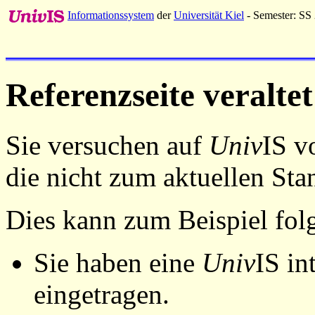
Informationssystem
der
Universität Kiel
- Semester: SS
Referenzseite veraltet
Sie versuchen auf
Univ
IS v
die nicht zum aktuellen St
Dies kann zum Beispiel fo
Sie haben eine
Univ
IS in
eingetragen.