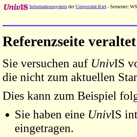
Informationssystem
der
Universität Kiel
- Semester: W
Referenzseite veraltet
Sie versuchen auf
Univ
IS v
die nicht zum aktuellen St
Dies kann zum Beispiel fo
Sie haben eine
Univ
IS in
eingetragen.