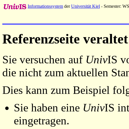
Informationssystem
der
Universität Kiel
- Semester: W
Referenzseite veraltet
Sie versuchen auf
Univ
IS v
die nicht zum aktuellen St
Dies kann zum Beispiel fo
Sie haben eine
Univ
IS in
eingetragen.