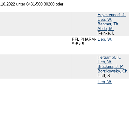
.10.2022 unter 0431-500 30200 oder
Heyckendorf, J.
Lieb, W.
Bahmer, Th.
Abdo, M.
Reinke, L.
PFL PHARM-
Lieb, W.
StEx 5
Hertrampf, K.
Lieb, W.
Brückner, J.-P.
Borzikowsky, Ch.
Listl, S.
Lieb, W.