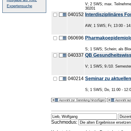
V; 2 SWS; max. Teilnehmer
Expertensuche
30201
040152
Interdisziplinäres
AW; 1 SWS; Fr, 13:00 - 14
060696
Pharmakoepidemiol
S; 1 SWS; Schein; als Bloc
040337
QB Gesundheitswisse
V; 1 SWS; 9./10. Semeste
040214
Seminar zu aktuelle
S; 1 SWS; Do, 11:00 - 12:0
Suchmodus: