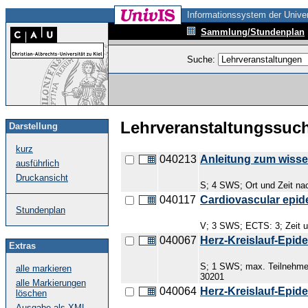
Informationssystem der Univer
Sammlung/Stundenplan
Suche:
Lehrveranstaltungssuc
Darstellung
kurz
040213
Anleitung zum wisse
ausführlich
Druckansicht
S; 4 SWS; Ort und Zeit na
040117
Cardiovascular epid
Stundenplan
V; 3 SWS; ECTS: 3; Zeit 
040067
Herz-Kreislauf-Epide
Extras
S; 1 SWS; max. Teilnehmer
alle markieren
30201
alle Markierungen
040064
Herz-Kreislauf-Epide
löschen
Ausgabe als XML