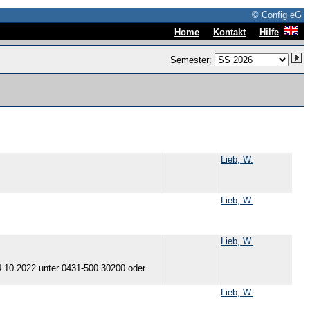
© Config eG
|
|
Home
Kontakt
Hilfe
Semester:
Lieb, W.
Lieb, W.
Lieb, W.
4.10.2022 unter 0431-500 30200 oder
Lieb, W.